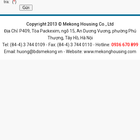
tra: (
*
)
TRANG CHỦ
|
BẤT ĐỘNG SẢN BÁN
|
BIỆT THỰ CHO THUÊ
|
Copyright 2013 © Mekong Housing Co., Ltd
Địa Chỉ: P409, Tòa Packexim, ngõ 15, An Dương Vương, phường Phú
CĂN HỘ CHO THUÊ
|
NHÀ CHO THUÊ
|
DỰ ÁN VÀ TÒA NHÀ
|
Thượng, Tây Hồ, Hà Nội
Tel: (84-4).3 744 0109 - Fax: (84-4).3 744 0110 - Hotline:
CĂN HỘ DỊCH VỤ
0936 670 899
Email:
huong@bdsmekong.vn
- Website:
www.mekonghousing.com