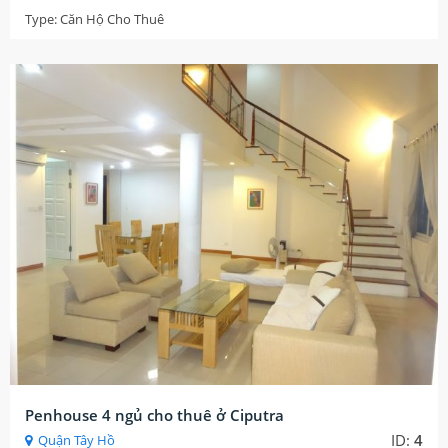
Type:
Căn Hộ Cho Thuê
Penhouse 4 ngủ cho thuê ở Ciputra
ID:
4
Quận Tây Hồ