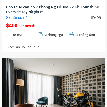
Cho thuê căn hộ 2 Phòng Ngủ ở Tòa R2 Khu Sunshine
riverside Tây Hồ giá rẻ
ID:
99
Quận Tây Hồ
$400
per month
65 m2
2 Phòng ngủ
2 Phòng tắm
Type:
Căn Hộ Cho Thuê