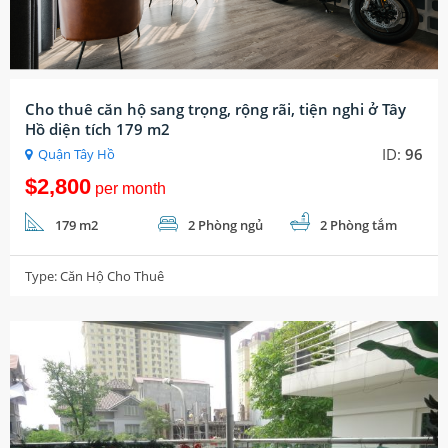
Cho thuê căn hộ sang trọng, rộng rãi, tiện nghi ở Tây
Hồ diện tích 179 m2
ID:
96
Quận Tây Hồ
$2,800
per month
179 m2
2 Phòng ngủ
2 Phòng tắm
Type:
Căn Hộ Cho Thuê