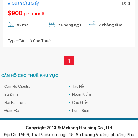
ID:
8
Quận Cầu Giấy
$900
per month
92 m2
2 Phòng ngủ
2 Phòng tắm
Type:
Căn Hộ Cho Thuê
1
CĂN HỘ CHO THUÊ KHU VỰC
Căn Hộ Ciputra
Tây Hồ
Ba Đình
Hoàn Kiếm
Hai Bà Trưng
Cầu Giấy
Đống Đa
Long Biên
TRANG CHỦ
|
BẤT ĐỘNG SẢN BÁN
|
BIỆT THỰ CHO THUÊ
|
Copyright 2013 © Mekong Housing Co., Ltd
Địa Chỉ: P409, Tòa Packexim, ngõ 15, An Dương Vương, phường Phú
CĂN HỘ CHO THUÊ
|
NHÀ CHO THUÊ
|
DỰ ÁN VÀ TÒA NHÀ
|